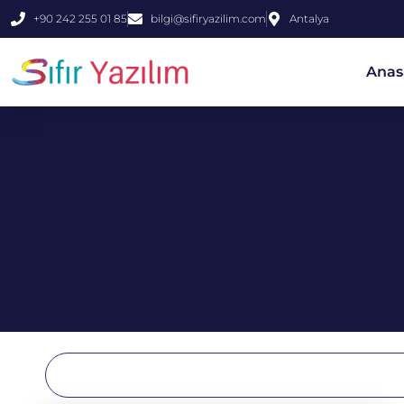
+90 242 255 01 85
bilgi@sifiryazilim.com
Antalya
Anas