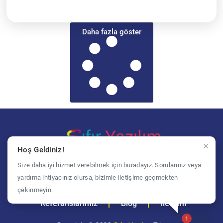
Daha fazla göster
Hoş Geldiniz!
Bi yerden başlamak gerek
Size daha iyi hizmet verebilmek için buradayız. Sorularınız veya
yardıma ihtiyacınız olursa, bizimle iletişime geçmekten
Anasayfa
Hizmetlerimiz
çekinmeyin.
Referanslarımız
Blog
İletişim
1