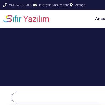
+90 242 255 01 85
bilgi@sifiryazilim.com
Antalya
Anas