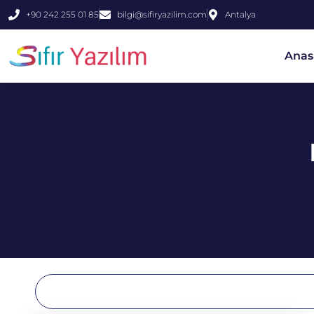
+90 242 255 01 85
bilgi@sifiryazilim.com
Antalya
Anas