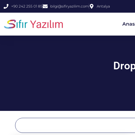
+90 242 255 01 85
bilgi@sifiryazilim.com
Antalya
Anas
Drop