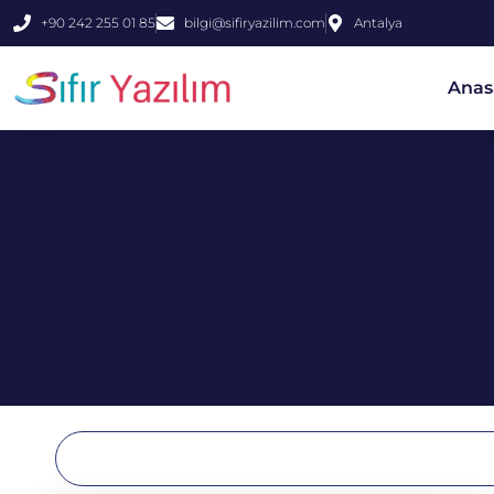
+90 242 255 01 85
bilgi@sifiryazilim.com
Antalya
Anas