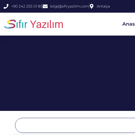
+90 242 255 01 85
bilgi@sifiryazilim.com
Antalya
Anas