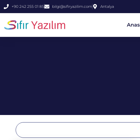
+90 242 255 01 85
bilgi@sifiryazilim.com
Antalya
Anas