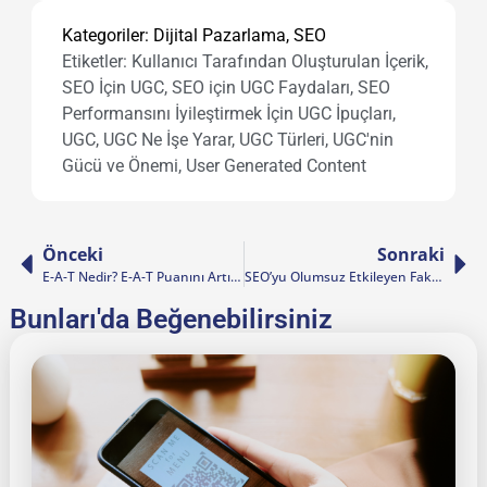
Kategoriler:
Dijital Pazarlama
,
SEO
Etiketler:
Kullanıcı Tarafından Oluşturulan İçerik
,
SEO İçin UGC
,
SEO için UGC Faydaları
,
SEO
Performansını İyileştirmek İçin UGC İpuçları
,
UGC
,
UGC Ne İşe Yarar
,
UGC Türleri
,
UGC'nin
Gücü ve Önemi
,
User Generated Content
Önceki
Sonraki
E-A-T Nedir? E-A-T Puanını Artırmak İçin İpuçları
SEO’yu Olumsuz Etkileyen Faktörler
Bunları'da Beğenebilirsiniz