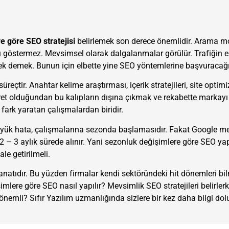
e göre SEO stratejisi
belirlemek son derece önemlidir. Arama m
ı göstermez. Mevsimsel olarak dalgalanmalar görülür. Trafiğin e
ek demek. Bunun için elbette yine SEO yöntemlerine başvuracağı
eçtir. Anahtar kelime araştırması, içerik stratejileri, site optim
aret olduğundan bu kalıpların dışına çıkmak ve rekabette markayı
fark yaratan çalışmalardan biridir.
büyük hata, çalışmalarına sezonda başlamasıdır. Fakat Google met
 2 – 3 aylık sürede alınır. Yani sezonluk değişimlere göre SEO ya
le getirilmeli.
natıdır. Bu yüzden firmalar kendi sektöründeki hit dönemleri bil
lere göre SEO nasıl yapılır? Mevsimlik SEO stratejileri belirler
n önemli? Sıfır Yazılım uzmanlığında sizlere bir kez daha bilgi do