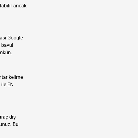
labilir ancak
rası Google
n bavul
ümkün.
htar kelime
 ile EN
araç dış
sunuz. Bu