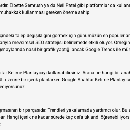
ır. Elbette Semrush ya da Neil Patel gibi platformlar da kullanı
rin muhakkak kullanması gereken öneme sahip.
çindeki talep değişikliğini görmek için günümüzün en popüler a
ıyla mevsimsel SEO stratejisi belirlemede etkili oluyor. Örneği
ğer aylarında nasıl bir grafik yaptığı ancak Google Trends ile m
tar Kelime Planlayıcıyı kullanabilirsiniz. Araca herhangi bir ana
UL üzerine bir içerik planlarken Google Anahtar Kelime Planlayıcı
ediyorsunuz.
asının bir parçasıdır. Trendleri yakalamada yardımcı olur. Bu 
par. Hangi içerik ne kadar sürede kaç defa tıklandı öğrenebiliyor
.