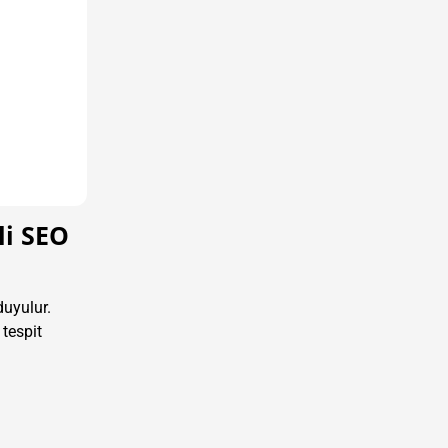
li SEO
duyulur.
 tespit