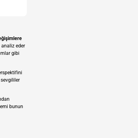
eğişimlere
 analiz eder
amlar gibi
rspektifini
sevgililer
ondan
nemi bunun