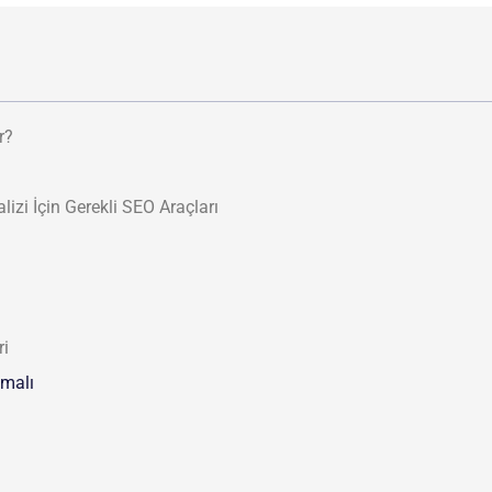
r?
zi İçin Gerekli SEO Araçları
ri
nmalı