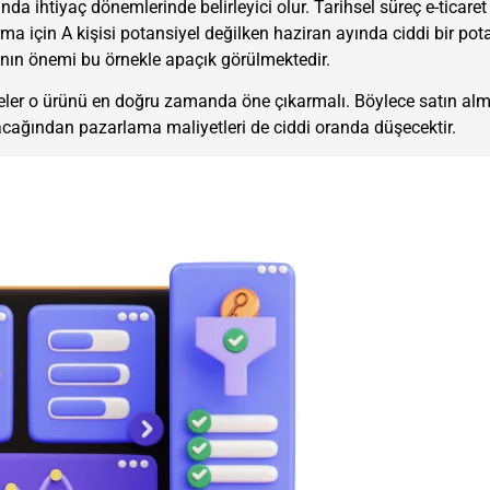
a ihtiyaç dönemlerinde belirleyici olur. Tarihsel süreç e-ticaret 
rma için A kişisi potansiyel değilken haziran ayında ciddi bir pot
nın önemi bu örnekle apaçık görülmektedir.
meler o ürünü en doğru zamanda öne çıkarmalı. Böylece satın alm
lacağından pazarlama maliyetleri de ciddi oranda düşecektir.