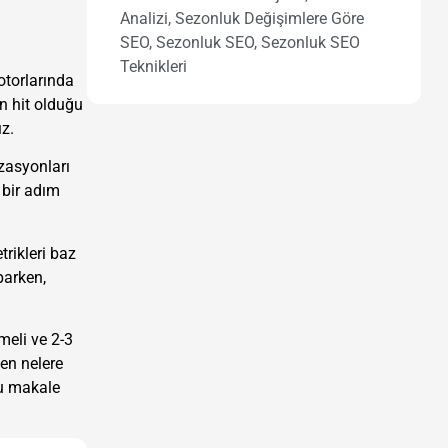
Analizi
,
Sezonluk Değişimlere Göre
SEO
,
Sezonluk SEO
,
Sezonluk SEO
Teknikleri
otorlarında
n hit olduğu
z.
izasyonları
 bir adım
rikleri baz
parken,
meli ve 2-3
ken nelere
lu makale