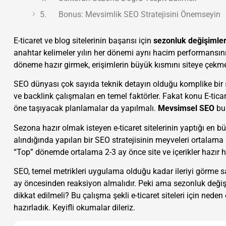
5. Bonus: Mevsimlik SEO Stratejisini Önemseyin
E-ticaret ve blog sitelerinin başarısı için
sezonluk değişimler
anahtar kelimeler yılın her dönemi aynı hacim performansın
döneme hazır girmek, erişimlerin büyük kısmını siteye çekm
SEO dünyası çok sayıda teknik detayın olduğu komplike bir sür
ve backlink çalışmaları en temel faktörler. Fakat konu E-tic
öne taşıyacak planlamalar da yapılmalı.
Mevsimsel SEO
bu 
Sezona hazır olmak isteyen e-ticaret sitelerinin yaptığı en 
alındığında yapılan bir SEO stratejisinin meyveleri ortalama
“Top” dönemde ortalama 2-3 ay önce site ve içerikler hazır ha
SEO, temel metrikleri uygulama olduğu kadar ileriyi görme sa
ay öncesinden reaksiyon almalıdır. Peki ama sezonluk değişim
dikkat edilmeli? Bu çalışma şekli e-ticaret siteleri için nede
hazırladık. Keyifli okumalar dileriz.